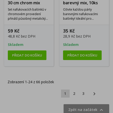
30 cm chrom mix
barevný mix, 10ks
Set nafukovacích balónků v
Oživte každou párty
chromovém provedení
barevnými nafukovacími
přináší působivý metalický
balónky! Ideální pro
lesk a barevnou...
narozeniny, svatby, akce i
dětské...
59 Kč
35 Kč
48,8 Kč
bez DPH
28,9 Kč
bez DPH
Skladem
Skladem
PŘIDAT DO KOŠÍKU
PŘIDAT DO KOŠÍKU
Zobrazení 1-24 z 66 položek

1
2
3

Zpět na začátek