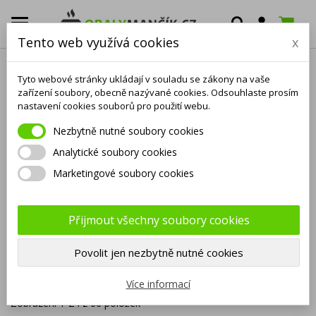

0
Tento web využívá cookies
x
NAFUKOVACÍ BALÓNKY
Tyto webové stránky ukládají v souladu se zákony na vaše
KATEGORIE
zařízení soubory, obecně nazývané cookies. Odsouhlaste prosím
nastavení cookies souborů pro použití webu.
Balónky
Balónky fóliové
Nezbytně nutné soubory cookies
latexové
Analytické soubory cookies
Marketingové soubory cookies
Balónky fóliové
číslice
Přijmout všechny soubory cookies
Povolit jen nezbytně nutné cookies

Název, A až Z
Více informací
Zobrazení 1-24 z 66 položek